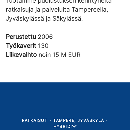
Tuotamme puolustuksen kehittyneitä
ratkaisuja ja palveluita Tampereella,
Jyväskylässä ja Säkylässä.
Perustettu
2006
Työkaverit
130
Liikevaihto
noin 15 M EUR
RATKAISUT
·
TAMPERE, JYVÄSKYLÄ
·
HYBRIDI