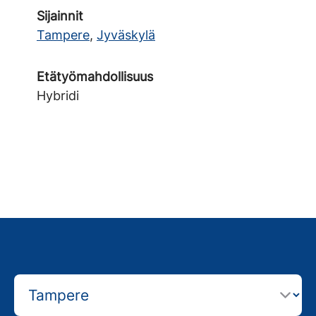
Sijainnit
Tampere
,
Jyväskylä
Etätyömahdollisuus
Hybridi