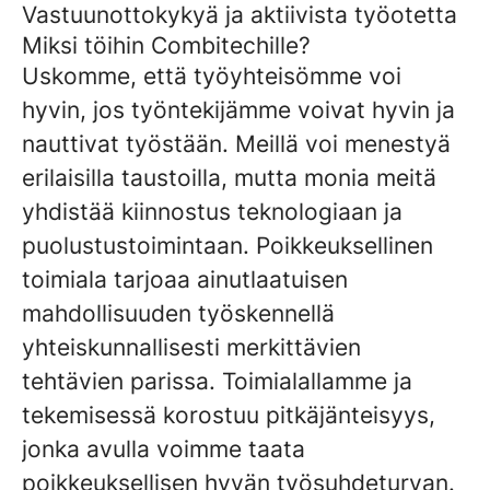
Vastuunottokykyä ja aktiivista työotetta
Miksi töihin Combitechille?
Uskomme, että työyhteisömme voi
hyvin, jos työntekijämme voivat hyvin ja
nauttivat työstään. Meillä voi menestyä
erilaisilla taustoilla, mutta monia meitä
yhdistää kiinnostus teknologiaan ja
puolustustoimintaan. Poikkeuksellinen
toimiala tarjoaa ainutlaatuisen
mahdollisuuden työskennellä
yhteiskunnallisesti merkittävien
tehtävien parissa. Toimialallamme ja
tekemisessä korostuu pitkäjänteisyys,
jonka avulla voimme taata
poikkeuksellisen hyvän työsuhdeturvan.