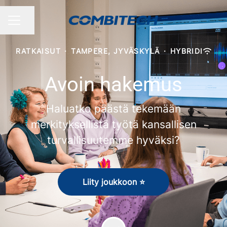
Jaa sivu
URAVALIKKO
RATKAISUT
·
TAMPERE, JYVÄSKYLÄ
·
HYBRIDI
Avoin hakemus
Haluatko päästä tekemään
merkityksellistä työtä kansallisen
turvallisuutemme hyväksi?
Liity joukkoon ⭐