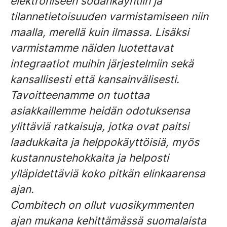
elektroniseen sodankäyntiin ja
tilannetietoisuuden varmistamiseen niin
maalla, merellä kuin ilmassa. Lisäksi
varmistamme näiden luotettavat
integraatiot muihin järjestelmiin sekä
kansallisesti että kansainvälisesti.
Tavoitteenamme on tuottaa
asiakkaillemme heidän odotuksensa
ylittäviä ratkaisuja, jotka ovat paitsi
laadukkaita ja helppokäyttöisiä, myös
kustannustehokkaita ja helposti
ylläpidettäviä koko pitkän elinkaarensa
ajan.
Combitech on ollut vuosikymmenten
ajan mukana kehittämässä suomalaista